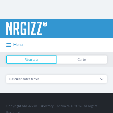
Rechercher:
Menu
Résultats
Carte
Basculer entre filtres
Copyright NRGIZZ® | Directory | Annuaire © 2026. All Rights
Reserved