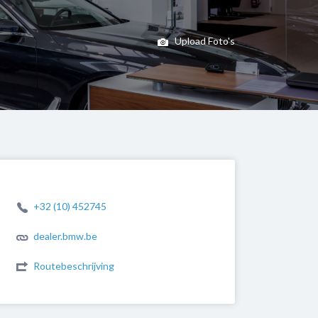
Upload Foto's
+32 (10) 452745
dealer.bmw.be
Routebeschrijving