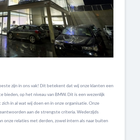
este zijn in ons vak! Dit betekent dat wij onze klanten een
ce bieden, op het niveau van BMW. Dit is een wezenlijk
 zich in al wat wij doen en in onze organisatie. Onze
eantwoorden aan de strengste criteria. Wederzijds
an onze relaties met derden, zowel intern als naar buiten